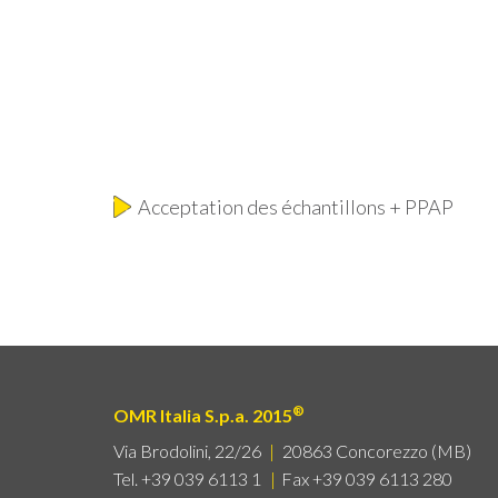
Acceptation des échantillons + PPAP
®
OMR Italia S.p.a. 2015
Via Brodolini, 22/26
|
20863 Concorezzo (MB)
Tel.
+39 039 6113 1
Fax +39 039 6113 280